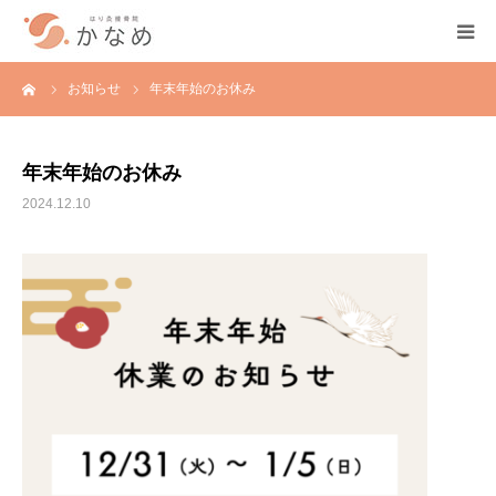
ーム
お知らせ
年末年始のお休み
TOP
当院の紹介
年末年始のお休み
2024.12.10
施術メニュー・料金
営業時間・アクセス
ご予約・お問合せ
ブログ